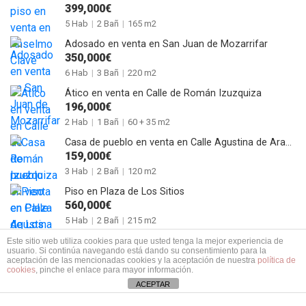
399,000€
5 Hab
|
2 Bañ
|
165 m2
Adosado en venta en San Juan de Mozarrifar
350,000€
6 Hab
|
3 Bañ
|
220 m2
Ático en venta en Calle de Román Izuzquiza
196,000€
2 Hab
|
1 Bañ
|
60 + 35 m2
Casa de pueblo en venta en Calle Agustina de Aragón de Alagón
159,000€
3 Hab
|
2 Bañ
|
120 m2
Piso en Plaza de Los Sitios
560,000€
5 Hab
|
2 Bañ
|
215 m2
Piso en venta en camino del Pilón
Este sitio web utiliza cookies para que usted tenga la mejor experiencia de
usuario. Si continúa navegando está dando su consentimiento para la
187,000€
aceptación de las mencionadas cookies y la aceptación de nuestra
política de
3 Hab
|
1 Bañ
|
80 m2
cookies
, pinche el enlace para mayor información.
ACEPTAR
Etiquetas