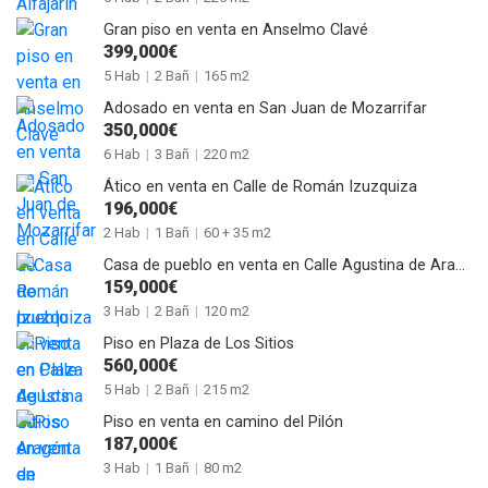
Gran piso en venta en Anselmo Clavé
399,000€
5 Hab
|
2 Bañ
|
165 m2
Adosado en venta en San Juan de Mozarrifar
350,000€
6 Hab
|
3 Bañ
|
220 m2
Ático en venta en Calle de Román Izuzquiza
196,000€
2 Hab
|
1 Bañ
|
60 + 35 m2
Casa de pueblo en venta en Calle Agustina de Aragón de Alagón
159,000€
3 Hab
|
2 Bañ
|
120 m2
Piso en Plaza de Los Sitios
560,000€
5 Hab
|
2 Bañ
|
215 m2
Piso en venta en camino del Pilón
187,000€
3 Hab
|
1 Bañ
|
80 m2