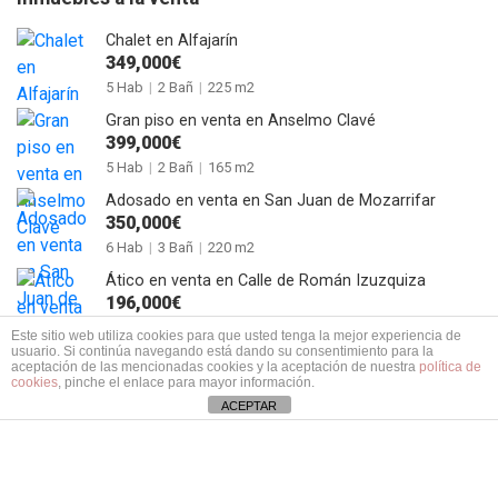
Chalet en Alfajarín
349,000€
5 Hab
|
2 Bañ
|
225 m2
Gran piso en venta en Anselmo Clavé
399,000€
5 Hab
|
2 Bañ
|
165 m2
Adosado en venta en San Juan de Mozarrifar
350,000€
6 Hab
|
3 Bañ
|
220 m2
Ático en venta en Calle de Román Izuzquiza
196,000€
2 Hab
|
1 Bañ
|
60 + 35 m2
Este sitio web utiliza cookies para que usted tenga la mejor experiencia de
usuario. Si continúa navegando está dando su consentimiento para la
Casa de pueblo en venta en Calle Agustina de Aragón de Alagón
aceptación de las mencionadas cookies y la aceptación de nuestra
política de
159,000€
cookies
, pinche el enlace para mayor información.
3 Hab
|
2 Bañ
|
120 m2
ACEPTAR
Piso en Plaza de Los Sitios
560,000€
5 Hab
|
2 Bañ
|
215 m2