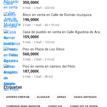
350,000€
6 Hab
|
3 Bañ
|
220 m2
Ático en venta en Calle de Román Izuzquiza
196,000€
2 Hab
|
1 Bañ
|
60 + 35 m2
Casa de pueblo en venta en Calle Agustina de Aragón de Alagón
159,000€
3 Hab
|
2 Bañ
|
120 m2
Piso en Plaza de Los Sitios
560,000€
5 Hab
|
2 Bañ
|
215 m2
Piso en venta en camino del Pilón
187,000€
3 Hab
|
1 Bañ
|
80 m2
Etiquetas
AHORRO ENERGÍA
ALQUILER
ARRAS
CASAS ANTIGUAS
COMPRAR PARA INVERTIR
CONSEJOS
CONSEJOS DE VENTA