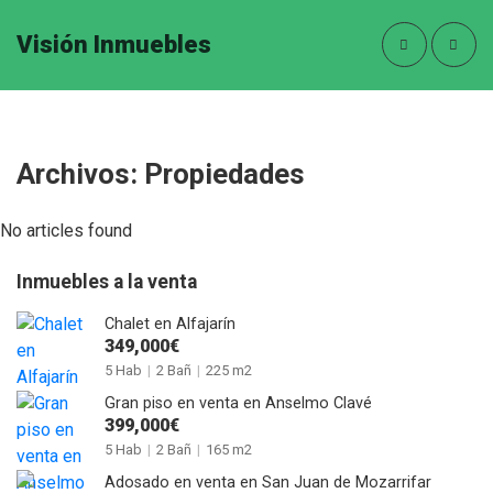
Visión Inmuebles
Archivos:
Propiedades
No articles found
Inmuebles a la venta
Chalet en Alfajarín
349,000€
5 Hab
|
2 Bañ
|
225 m2
Gran piso en venta en Anselmo Clavé
399,000€
5 Hab
|
2 Bañ
|
165 m2
Adosado en venta en San Juan de Mozarrifar