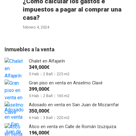
¿Cómo calcular los gastos e
impuestos a pagar al comprar una
casa?
febrero 4, 2024
Inmuebles a la venta
Chalet en Alfajarín
349,000€
5 Hab
|
2 Bañ
|
225 m2
Gran piso en venta en Anselmo Clavé
399,000€
5 Hab
|
2 Bañ
|
165 m2
Adosado en venta en San Juan de Mozarrifar
350,000€
6 Hab
|
3 Bañ
|
220 m2
Ático en venta en Calle de Román Izuzquiza
196,000€