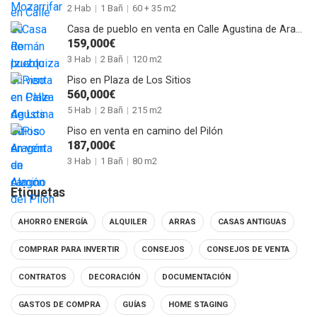
2 Hab
|
1 Bañ
|
60 + 35 m2
Casa de pueblo en venta en Calle Agustina de Aragón de Alagón
159,000€
3 Hab
|
2 Bañ
|
120 m2
Piso en Plaza de Los Sitios
560,000€
5 Hab
|
2 Bañ
|
215 m2
Piso en venta en camino del Pilón
187,000€
3 Hab
|
1 Bañ
|
80 m2
Etiquetas
AHORRO ENERGÍA
ALQUILER
ARRAS
CASAS ANTIGUAS
COMPRAR PARA INVERTIR
CONSEJOS
CONSEJOS DE VENTA
CONTRATOS
DECORACIÓN
DOCUMENTACIÓN
GASTOS DE COMPRA
GUÍAS
HOME STAGING