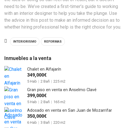
need to be. We’ve created a first-timer’s guide to working
with an interior designer to help you take the plunge. Use
the advice in this post to make an informed decision as to
whether hiring professional help is the right choice for you.
INTERIORISMO
REFORMAS
Inmuebles a la venta
Chalet en Alfajarín
349,000€
5 Hab
|
2 Bañ
|
225 m2
Gran piso en venta en Anselmo Clavé
399,000€
5 Hab
|
2 Bañ
|
165 m2
Adosado en venta en San Juan de Mozarrifar
350,000€
6 Hab
|
3 Bañ
|
220 m2