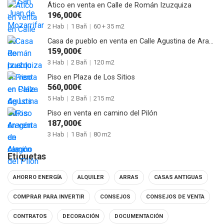
Ático en venta en Calle de Román Izuzquiza
196,000€
2 Hab
|
1 Bañ
|
60 + 35 m2
Casa de pueblo en venta en Calle Agustina de Aragón de Alagón
159,000€
3 Hab
|
2 Bañ
|
120 m2
Piso en Plaza de Los Sitios
560,000€
5 Hab
|
2 Bañ
|
215 m2
Piso en venta en camino del Pilón
187,000€
3 Hab
|
1 Bañ
|
80 m2
Etiquetas
AHORRO ENERGÍA
ALQUILER
ARRAS
CASAS ANTIGUAS
COMPRAR PARA INVERTIR
CONSEJOS
CONSEJOS DE VENTA
CONTRATOS
DECORACIÓN
DOCUMENTACIÓN