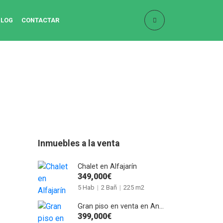
BLOG
CONTACTAR
Inmuebles a la venta
Chalet en Alfajarín
349,000€
5 Hab
|
2 Bañ
|
225 m2
Gran piso en venta en Anselmo Clavé
399,000€