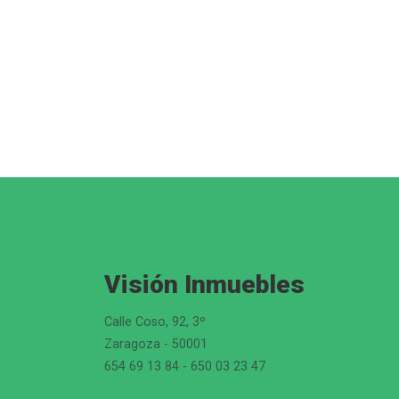
Visión Inmuebles
Calle Coso, 92, 3º
Zaragoza - 50001
654 69 13 84 - 650 03 23 47