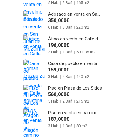
5 Hab
|
2 Bañ
|
165 m2
Adosado en venta en San Juan de Mozarrifar
350,000€
6 Hab
|
3 Bañ
|
220 m2
Ático en venta en Calle de Román Izuzquiza
196,000€
2 Hab
|
1 Bañ
|
60 + 35 m2
Casa de pueblo en venta en Calle Agustina de Aragón de Alagón
159,000€
3 Hab
|
2 Bañ
|
120 m2
Piso en Plaza de Los Sitios
560,000€
5 Hab
|
2 Bañ
|
215 m2
Piso en venta en camino del Pilón
187,000€
3 Hab
|
1 Bañ
|
80 m2