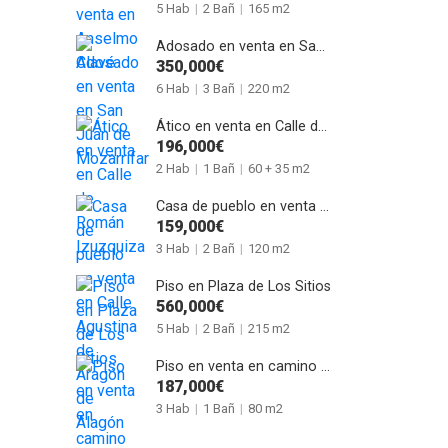
5 Hab
|
2 Bañ
|
165 m2
Adosado en venta en San Juan de Mozarrifar
350,000€
6 Hab
|
3 Bañ
|
220 m2
Ático en venta en Calle de Román Izuzquiza
196,000€
2 Hab
|
1 Bañ
|
60 + 35 m2
Casa de pueblo en venta en Calle Agustina de Aragón de Alagón
159,000€
3 Hab
|
2 Bañ
|
120 m2
Piso en Plaza de Los Sitios
560,000€
5 Hab
|
2 Bañ
|
215 m2
Piso en venta en camino del Pilón
187,000€
3 Hab
|
1 Bañ
|
80 m2