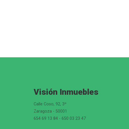
Visión Inmuebles
Calle Coso, 92, 3º
Zaragoza - 50001
654 69 13 84 - 650 03 23 47