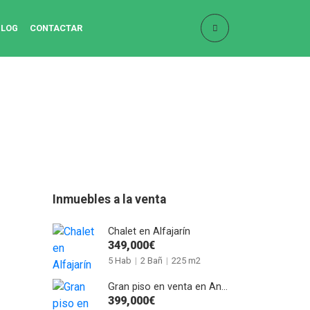
BLOG
CONTACTAR
Inmuebles a la venta
Chalet en Alfajarín
349,000€
5 Hab
|
2 Bañ
|
225 m2
Gran piso en venta en Anselmo Clavé
399,000€