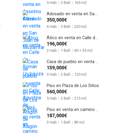
5 Hab
|
2 Bañ
|
165 m2
Adosado en venta en San Juan de Mozarrifar
350,000€
o
6 Hab
|
3 Bañ
|
220 m2
Ático en venta en Calle de Román Izuzquiza
196,000€
2 Hab
|
1 Bañ
|
60 + 35 m2
Casa de pueblo en venta en Calle Agustina de Aragón de Alagón
159,000€
3 Hab
|
2 Bañ
|
120 m2
Piso en Plaza de Los Sitios
560,000€
5 Hab
|
2 Bañ
|
215 m2
Piso en venta en camino del Pilón
187,000€
3 Hab
|
1 Bañ
|
80 m2