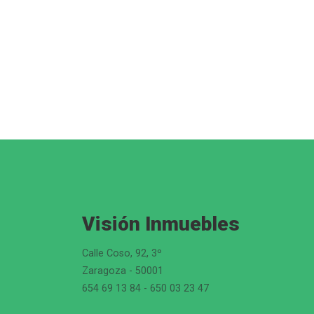
Visión Inmuebles
Calle Coso, 92, 3º
Zaragoza - 50001
654 69 13 84 - 650 03 23 47