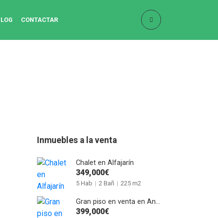
BLOG
CONTACTAR
Inmuebles a la venta
Chalet en Alfajarín
349,000€
5 Hab
|
2 Bañ
|
225 m2
Gran piso en venta en Anselmo Clavé
399,000€