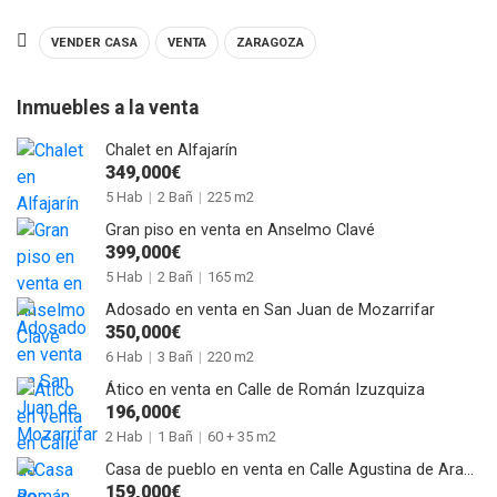
VENDER CASA
VENTA
ZARAGOZA
Inmuebles a la venta
Chalet en Alfajarín
349,000€
5 Hab
|
2 Bañ
|
225 m2
Gran piso en venta en Anselmo Clavé
399,000€
5 Hab
|
2 Bañ
|
165 m2
Adosado en venta en San Juan de Mozarrifar
350,000€
6 Hab
|
3 Bañ
|
220 m2
Ático en venta en Calle de Román Izuzquiza
196,000€
2 Hab
|
1 Bañ
|
60 + 35 m2
Casa de pueblo en venta en Calle Agustina de Aragón de Alagón
159,000€