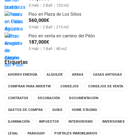
3 Hab
|
2 Bañ
|
120 m2
Piso en Plaza de Los Sitios
560,000€
5 Hab
|
2 Bañ
|
215 m2
Piso en venta en camino del Pilón
187,000€
3 Hab
|
1 Bañ
|
80 m2
Etiquetas
AHORRO ENERGÍA
ALQUILER
ARRAS
CASAS ANTIGUAS
COMPRAR PARA INVERTIR
CONSEJOS
CONSEJOS DE VENTA
CONTRATOS
DECORACIÓN
DOCUMENTACIÓN
GASTOS DE COMPRA
GUÍAS
HOME STAGING
ILUMINACIÓN
IMPUESTOS
INTERIORISMO
INVERSIONES
LEGAL
PARAGUAY
PORTALES INMOBILIARIOS