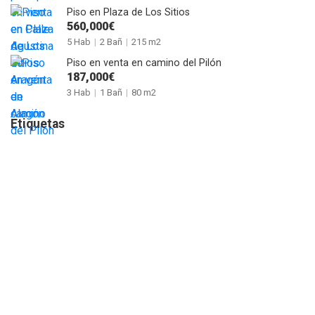
Piso en Plaza de Los Sitios
560,000€
5 Hab
|
2 Bañ
|
215 m2
Piso en venta en camino del Pilón
187,000€
3 Hab
|
1 Bañ
|
80 m2
Etiquetas
AHORRO ENERGÍA
ALQUILER
ARRAS
CASAS ANTIGUAS
COMPRAR PARA INVERTIR
CONSEJOS
CONSEJOS DE VENTA
CONTRATOS
DECORACIÓN
DOCUMENTACIÓN
GASTOS DE COMPRA
GUÍAS
HOME STAGING
ILUMINACIÓN
IMPUESTOS
INTERIORISMO
INVERSIONES
LEGAL
PARAGUAY
PORTALES INMOBILIARIOS