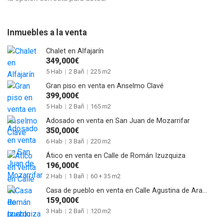
Inmuebles a la venta
Chalet en Alfajarín
349,000€
5 Hab
|
2 Bañ
|
225 m2
Gran piso en venta en Anselmo Clavé
399,000€
5 Hab
|
2 Bañ
|
165 m2
Adosado en venta en San Juan de Mozarrifar
350,000€
6 Hab
|
3 Bañ
|
220 m2
Ático en venta en Calle de Román Izuzquiza
196,000€
2 Hab
|
1 Bañ
|
60 + 35 m2
Casa de pueblo en venta en Calle Agustina de Aragón de Alagón
159,000€
3 Hab
|
2 Bañ
|
120 m2