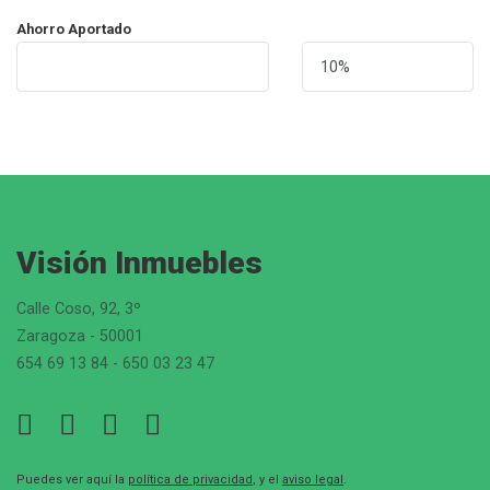
Ahorro Aportado
Visión Inmuebles
Calle Coso, 92, 3º
Zaragoza - 50001
654 69 13 84 - 650 03 23 47
Puedes ver aquí la
política de privacidad
, y el
aviso legal
.