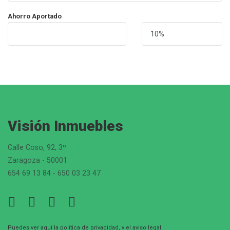
Ahorro Aportado
Visión Inmuebles
Calle Coso, 92, 3º
Zaragoza - 50001
654 69 13 84 - 650 03 23 47
Puedes ver aquí la
política de privacidad
, y el
aviso legal
.