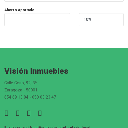
Ahorro Aportado
Visión Inmuebles
Calle Coso, 92, 3º
Zaragoza - 50001
654 69 13 84 - 650 03 23 47
Puedes ver aquí la
política de privacidad
, y el
aviso legal
.