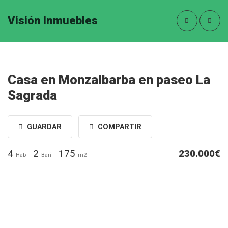
Visión Inmuebles
Casa en Monzalbarba en paseo La
Sagrada
GUARDAR
COMPARTIR
4
2
175
230.000€
Hab
Bañ
m2