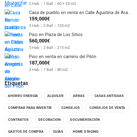
2 Hab
|
1 Bañ
|
60 + 35 m2
Casa de pueblo en venta en Calle Agustina de Aragón de Alagón
159,000€
3 Hab
|
2 Bañ
|
120 m2
Piso en Plaza de Los Sitios
560,000€
5 Hab
|
2 Bañ
|
215 m2
Piso en venta en camino del Pilón
187,000€
3 Hab
|
1 Bañ
|
80 m2
Etiquetas
AHORRO ENERGÍA
ALQUILER
ARRAS
CASAS ANTIGUAS
COMPRAR PARA INVERTIR
CONSEJOS
CONSEJOS DE VENTA
CONTRATOS
DECORACIÓN
DOCUMENTACIÓN
GASTOS DE COMPRA
GUÍAS
HOME STAGING