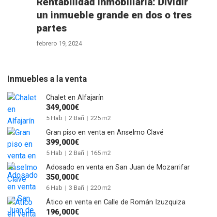
Rentabilidad inmobiliaria: Dividir
un inmueble grande en dos o tres
partes
febrero 19, 2024
Inmuebles a la venta
Chalet en Alfajarín
349,000€
5 Hab
|
2 Bañ
|
225 m2
Gran piso en venta en Anselmo Clavé
399,000€
5 Hab
|
2 Bañ
|
165 m2
Adosado en venta en San Juan de Mozarrifar
350,000€
6 Hab
|
3 Bañ
|
220 m2
Ático en venta en Calle de Román Izuzquiza
196,000€