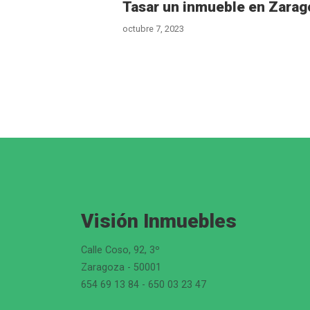
Tasar un inmueble en Zarag
octubre 7, 2023
Visión Inmuebles
Calle Coso, 92, 3º
Zaragoza - 50001
654 69 13 84 - 650 03 23 47