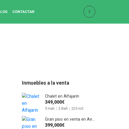
BLOG
CONTACTAR
Inmuebles a la venta
Chalet en Alfajarín
349,000€
5 Hab
|
2 Bañ
|
225 m2
Gran piso en venta en Anselmo Clavé
399,000€