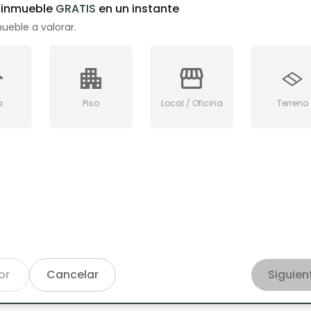
u inmueble
GRATIS
en un instante
mueble a valorar.
a
Piso
Local / Oficina
Terreno
ar
or
Cancelar
Siguien