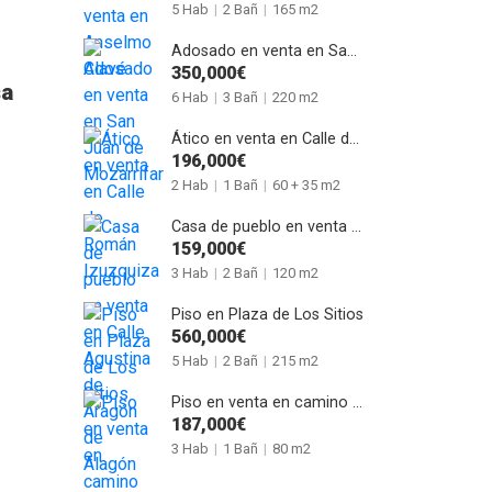
5 Hab
|
2 Bañ
|
165 m2
Adosado en venta en San Juan de Mozarrifar
350,000€
sa
6 Hab
|
3 Bañ
|
220 m2
Ático en venta en Calle de Román Izuzquiza
196,000€
2 Hab
|
1 Bañ
|
60 + 35 m2
Casa de pueblo en venta en Calle Agustina de Aragón de Alagón
159,000€
3 Hab
|
2 Bañ
|
120 m2
Piso en Plaza de Los Sitios
560,000€
5 Hab
|
2 Bañ
|
215 m2
Piso en venta en camino del Pilón
187,000€
3 Hab
|
1 Bañ
|
80 m2